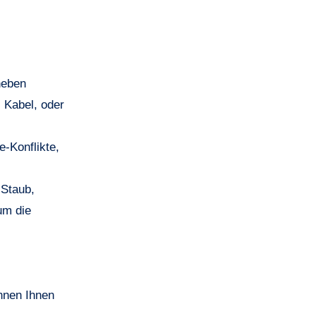
heben
s Kabel, oder
e-Konflikte,
 Staub,
um die
nnen Ihnen