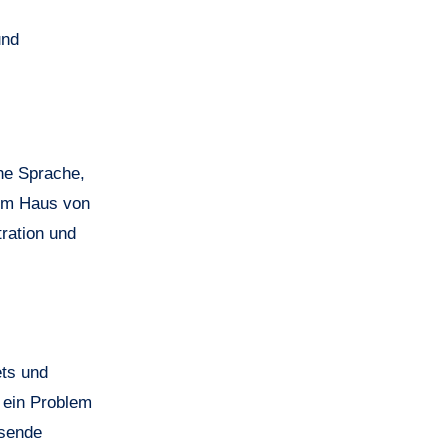
und
he Sprache,
 Im Haus von
tration und
ets und
s ein Problem
ssende