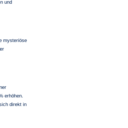
en und
ie mysteriöse
er
ner
5% erhöhen.
ich direkt in