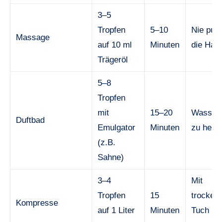
3–5
Tropfen
5–10
Nie pur 
Massage
auf 10 ml
Minuten
die Hau
Trägeröl
5–8
Tropfen
mit
15–20
Wasser 
Duftbad
Emulgator
Minuten
zu heiß
(z.B.
Sahne)
3–4
Mit
Tropfen
15
trocken
Kompresse
auf 1 Liter
Minuten
Tuch